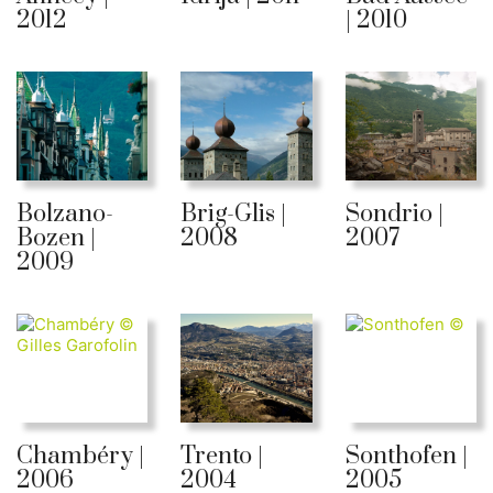
2012
| 2010
Bolzano-
Brig-Glis |
Sondrio |
Bozen |
2008
2007
2009
Chambéry |
Trento |
Sonthofen |
2006
2004
2005