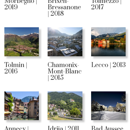
Morbegno |
Brixen-
Tolmezzo |
2019
Bressanone
2017
| 2018
Tolmin |
Chamonix-
Lecco | 2013
2016
Mont-Blanc
| 2015
Annecy |
Idrija | 2011
Bad Aussee