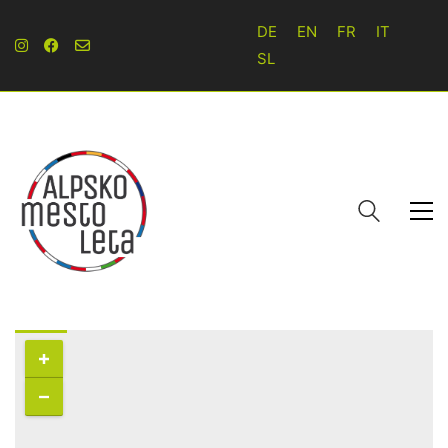
DE
EN
FR
IT
SL