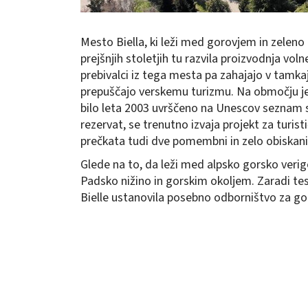
Mesto Biella, ki leži med gorovjem in zeleno 
prejšnjih stoletjih tu razvila proizvodnja vo
prebivalci iz tega mesta pa zahajajo v tamka
prepuščajo verskemu turizmu. Na območju je n
bilo leta 2003 uvrščeno na Unescov seznam sv
rezervat, se trenutno izvaja projekt za turi
prečkata tudi dve pomembni in zelo obiskani 
Glede na to, da leži med alpsko gorsko verig
Padsko nižino in gorskim okoljem. Zaradi tesn
Bielle ustanovila posebno odborništvo za gor