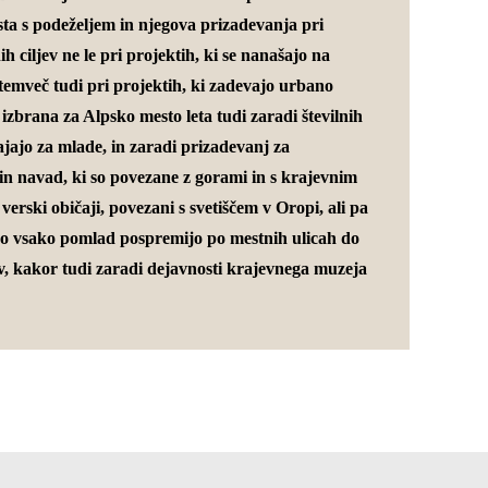
ta s podeželjem in njegova prizadevanja pri
h ciljev ne le pri projektih, ki se nanašajo na
temveč tudi pri projektih, ki zadevajo urbano
la izbrana za Alpsko mesto leta tudi zaradi številnih
vajajo za mlade, in zaradi prizadevanj za
in navad, ki so povezane z gorami in s krajevnim
erski običaji, povezani s svetiščem v Oropi, ali pa
ki jo vsako pomlad pospremijo po mestnih ulicah do
ov, kakor tudi zaradi dejavnosti krajevnega muzeja