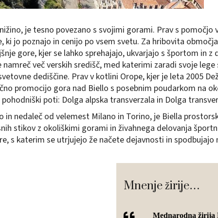
nižino, je tesno povezano s svojimi gorami. Prav s pomočjo vod
lne, ki jo poznajo in cenijo po vsem svetu. Za hribovita območ
jšnje gore, kjer se lahko sprehajajo, ukvarjajo s športom in 
amreč več verskih središč, med katerimi zaradi svoje lege sre
etovne dediščine. Prav v kotlini Orope, kjer je leta 2005 D
stično promocijo gora nad Biello s posebnim poudarkom na oko
pohodniški poti: Dolga alpska transverzala in Dolga transver
o in nedaleč od velemest Milano in Torino, je Biella prostors
ih stikov z okoliškimi gorami in živahnega delovanja športni
e, s katerim se utrjujejo že načete dejavnosti in spodbujajo 
Mnenje žirije…
Mednarodna žirija D