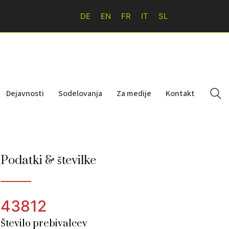
DE
EN
FR
IT
SL
Dejavnosti
Sodelovanja
Za medije
Kontakt
Podatki & številke
43812
Število prebivalcev