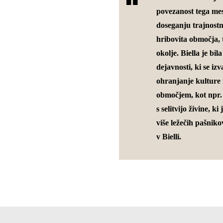
povezanost tega mes
doseganju trajnostni
hribovita območja, 
okolje. Biella je bi
dejavnosti, ki se iz
ohranjanje kulture 
območjem, kot npr. v
s selitvijo živine, 
više ležečih pašnik
v Bielli.