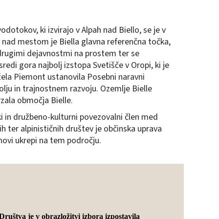
otokov, ki izvirajo v Alpah nad Biello, se je v
ja nad mestom je Biella glavna referenčna točka,
z drugimi dejavnostmi na prostem ter se
di gora najbolj izstopa Svetišče v Oropi, ki je
ežela Piemont ustanovila Posebni naravni
lju in trajnostnem razvoju. Ozemlje Bielle
zala območja Bielle.
ki in družbeno-kulturni povezovalni člen med
h ter alpinističnih društev je občinska uprava
novi ukrepi na tem področju.
ruštva je v obrazložitvi izbora izpostavila