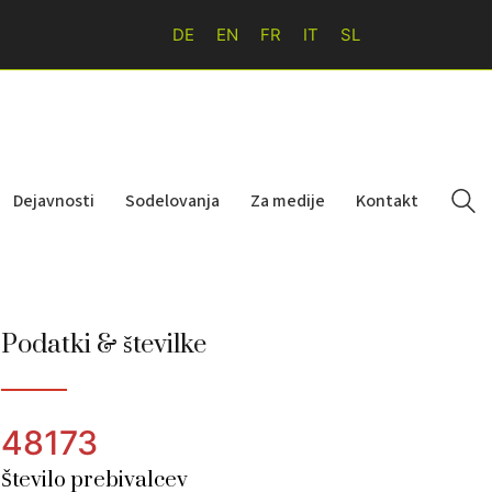
DE
EN
FR
IT
SL
Dejavnosti
Sodelovanja
Za medije
Kontakt
Podatki & številke
48173
Število prebivalcev