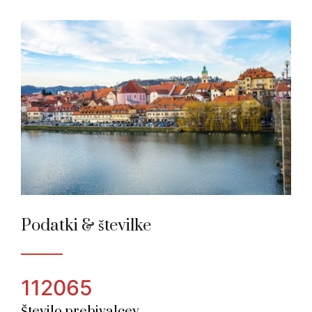
Maribor
Alpsko mesto leta 2000
Podatki & številke
112065
Število prebivalcev