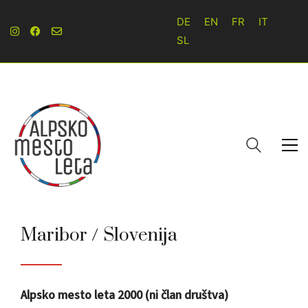
DE
EN
FR
IT
SL
Maribor / Slovenija
Alpsko mesto leta 2000 (ni član društva)