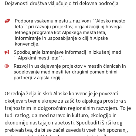
Dejavnosti društva vključujejo tri delovna področja:
Podpora vsakemu mestu z nazivom ``Alpsko mesto
leta`` pri razvoju projektov, organizaciji njihovega
letnega programa kot Alpskega mesta leta,
informiranje in usposabljanje o ciljih Alpske
konvencije.
Spodbujanje izmenjave informacij in izkušenj med
``Alpskimi mesti leta``.
Razvoj in usklajevanje projektov v mestih članicah in
sodelovanje med mesti ter drugimi pomembnimi
partnerji v alpski regiji.
Osrednja želja in skrb Alpske konvencije je povezati
okoljevarstvene ukrepe za zaščito alpskega prostora s
trajnostnim in dolgoročnim regionalnim razvojem. To je
tudi razlog, da med naravo in kulturo, ekologijo in
ekonomijo nastajajo napetosti. Spodbuditi širši krog
prebivalstva, da bi se začel zavedati vseh teh spoznanj,