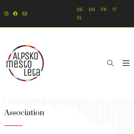
DE
EN
FR
IT
SL
Association