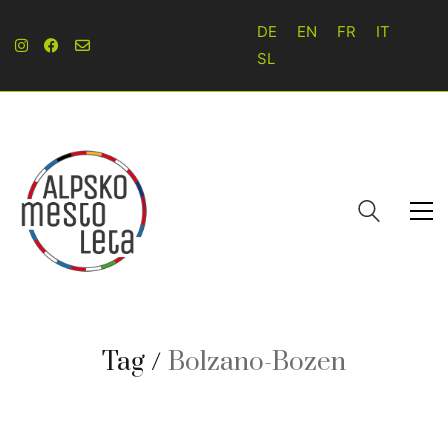
DE
EN
FR
IT
SL
Tag /
Bolzano-Bozen