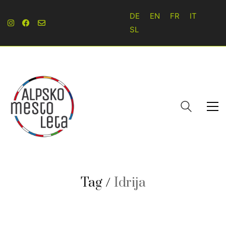
DE
EN
FR
IT
SL
Tag /
Idrija