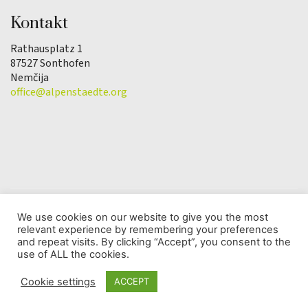
Kontakt
Rathausplatz 1
87527 Sonthofen
Nemčija
office@alpenstaedte.org
We use cookies on our website to give you the most
relevant experience by remembering your preferences
© Copyright 2025 | Društvo Alpsko mesto leta |
and repeat visits. By clicking “Accept”, you consent to the
Varstvo osebnih podatkov
use of ALL the cookies.
Cookie settings
ACCEPT