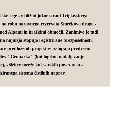
ske lege - v bližini južne strani Triglavskega
 na robu naravnega rezervata Smrekova draga -
 med Alpami in kraškimi območji. Zanimivo je tudi
na najnižjo stopnjo registrirane brezposelnosti.
ure predloženih projektov izstopajo predvsem
itev ``Geoparka`` (kot logično nadaljevanje
e), - širitev mreže kolesarskih povezav in -
ziranega sistema čistilnih naprav.