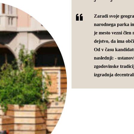
Zaradi svoje geograf
narodnega parka in
je mesto vezni člen
dejstvo, da ima obči
Od v času kandidat
naslednji: - ustanov
zgodovinske tradicij
izgradnja decentrali