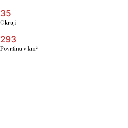
35
Okraji
293
Površina v km²