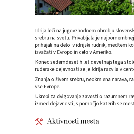
Idrija leži na jugovzhodnem obrobju slovens
srebra na svetu. Privabljala je najpomembnej
prihajali na delo v idrijski rudnik, medtem ko
izvažati v Evropo in celo v Ameriko.
Konec sedemdesetih let devetnajstega stoletj
rudarske dejavnosti se je Idrija razvila v cen
Znanja o živem srebru, neokrnjena narava, razn
vse Evrope.
Ukrepi za dvigovanje zavesti o razumnem rav
izmed dejavnosti, s pomočjo katerih se mes
Aktivnosti mesta