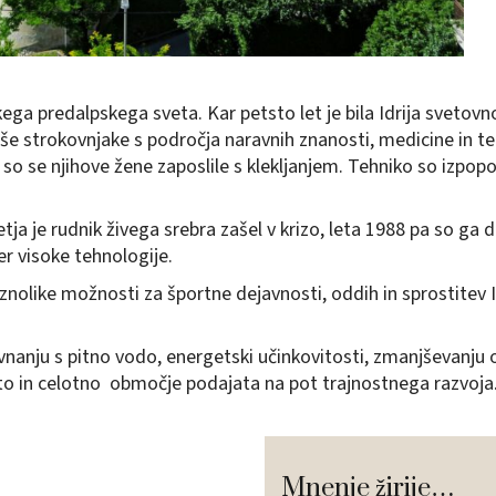
kega predalpskega sveta. Kar petsto let je bila Idrija sveto
še strokovnjake s področja naravnih znanosti, medicine in teh
 so se njihove žene zaposlile s klekljanjem. Tehniko so izpopol
a je rudnik živega srebra zašel v krizo, leta 1988 pa so ga d
ter visoke tehnologije.
olike možnosti za športne dejavnosti, oddih in sprostitev Idrij
nanju s pitno vodo, energetski učinkovitosti, zmanjševanju 
to in celotno območje podajata na pot trajnostnega razvoja
Mnenje žirije…