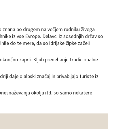
vno znana po drugem največjem rudniku živega
nike iz vse Evrope. Delavci iz sosednjih držav so
nile do te mere, da so idrijske čipke začeli
okončno zaprli. Kljub prenehanju tradicionalne
i dajejo alpski značaj in privabljajo turiste iz
onesnaževanja okolja itd. so samo nekatere
.