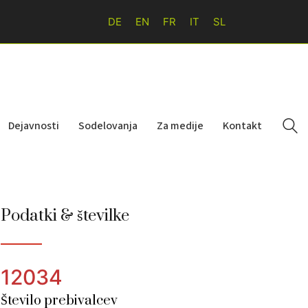
DE
EN
FR
IT
SL
Dejavnosti
Sodelovanja
Za medije
Kontakt
Podatki & številke
12034
Število prebivalcev