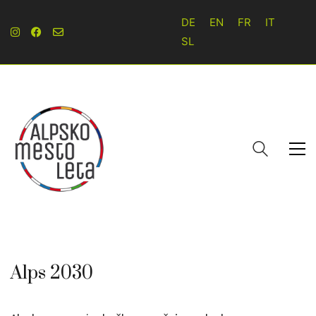
DE
EN
FR
IT
SL
Alps 2030