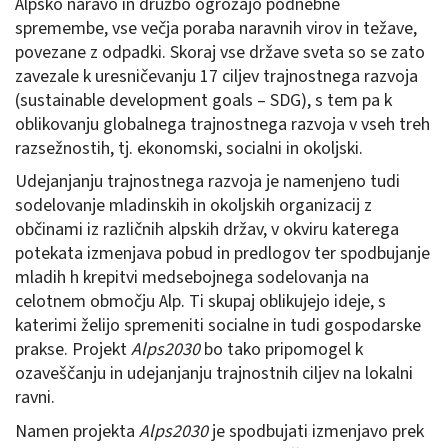
Alpsko naravo in družbo ogrožajo podnebne
spremembe, vse večja poraba naravnih virov in težave,
povezane z odpadki. Skoraj vse države sveta so se zato
zavezale k uresničevanju 17 ciljev trajnostnega razvoja
(sustainable development goals – SDG), s tem pa k
oblikovanju globalnega trajnostnega razvoja v vseh treh
razsežnostih, tj. ekonomski, socialni in okoljski.
Udejanjanju trajnostnega razvoja je namenjeno tudi
sodelovanje mladinskih in okoljskih organizacij z
občinami iz različnih alpskih držav, v okviru katerega
potekata izmenjava pobud in predlogov ter spodbujanje
mladih h krepitvi medsebojnega sodelovanja na
celotnem območju Alp. Ti skupaj oblikujejo ideje, s
katerimi želijo spremeniti socialne in tudi gospodarske
prakse. Projekt
Alps2030
bo tako pripomogel k
ozaveščanju in udejanjanju trajnostnih ciljev na lokalni
ravni.
Namen projekta
Alps2030
je spodbujati izmenjavo prek