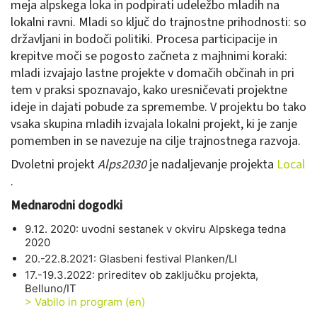
meja alpskega loka in podpirati udeležbo mladih na
lokalni ravni. Mladi so ključ do trajnostne prihodnosti: so
državljani in bodoči politiki. Procesa participacije in
krepitve moči se pogosto začneta z majhnimi koraki:
mladi izvajajo lastne projekte v domačih občinah in pri
tem v praksi spoznavajo, kako uresničevati projektne
ideje in dajati pobude za spremembe. V projektu bo tako
vsaka skupina mladih izvajala lokalni projekt, ki je zanje
pomemben in se navezuje na cilje trajnostnega razvoja.
Dvoletni projekt
Alps2030
je nadaljevanje projekta
Local
.
Mednarodni dogodki
9.12. 2020: uvodni sestanek v okviru Alpskega tedna
2020
20.-22.8.2021: Glasbeni festival Planken/LI
17.-19.3.2022: prireditev ob zaključku projekta,
Belluno/IT
> Vabilo in program (en)