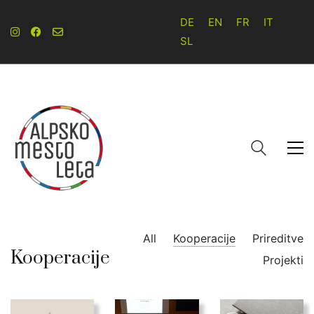
DE
EN
FR
IT
SL
All
Kooperacije
Prireditve
Kooperacije
Projekti