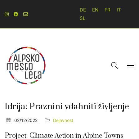
DE
EN
FR
IT
SL
Idrija: Praznini vdahniti življenje
02/12/2022
Dejavnost
Project: Climate Action in Alpine Towns