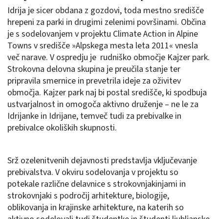
Idrija je sicer obdana z gozdovi, toda mestno središče
hrepeni za parki in drugimi zelenimi površinami. Občina
je s sodelovanjem v projektu Climate Action in Alpine
Towns v središče »Alpskega mesta leta 2011« vnesla
več narave. V ospredju je rudniško območje Kajzer park.
Strokovna delovna skupina je preučila stanje ter
pripravila smernice in prevetrila ideje za oživitev
območja. Kajzer park naj bi postal središče, ki spodbuja
ustvarjalnost in omogoča aktivno druženje – ne le za
Idrijanke in Idrijane, temveč tudi za prebivalke in
prebivalce okoliških skupnosti.
Srž ozelenitvenih dejavnosti predstavlja vključevanje
prebivalstva. V okviru sodelovanja v projektu so
potekale različne delavnice s strokovnjakinjami in
strokovnjaki s področij arhitekture, biologije,
oblikovanja in krajinske arhitekture, na katerih so