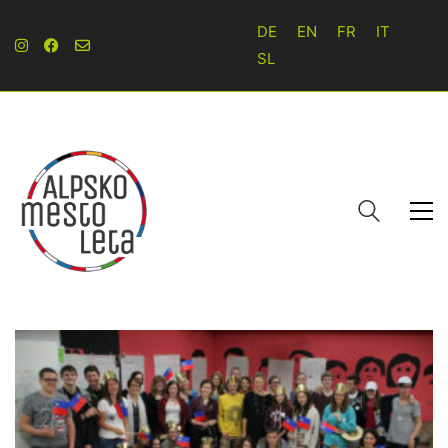
DE
EN
FR
IT
SL