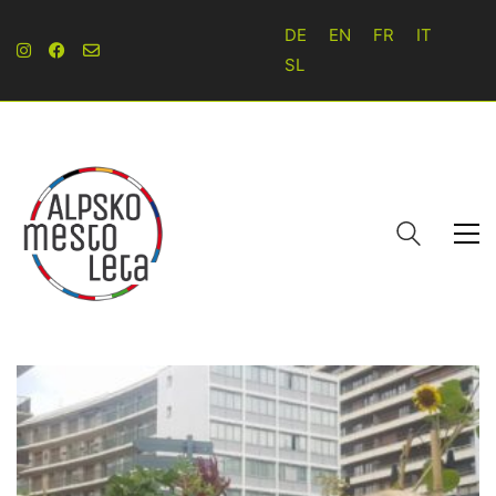
DE
EN
FR
IT
SL