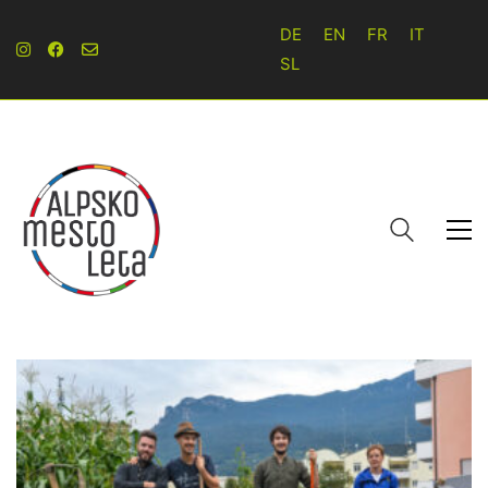
DE
EN
FR
IT
SL