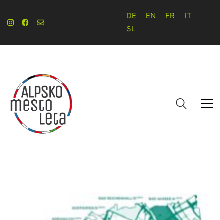
DE
EN
FR
IT
SL