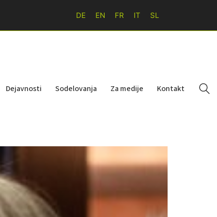
DE
EN
FR
IT
SL
Dejavnosti
Sodelovanja
Za medije
Kontakt