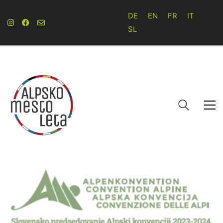
DE
EN
FR
IT
SL