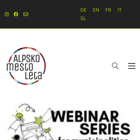
DE
EN
FR
IT
SL