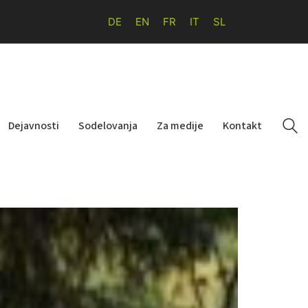
DE
EN
FR
IT
SL
Dejavnosti
Sodelovanja
Za medije
Kontakt