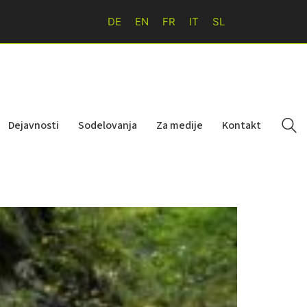
DE
EN
FR
IT
SL
Dejavnosti
Sodelovanja
Za medije
Kontakt