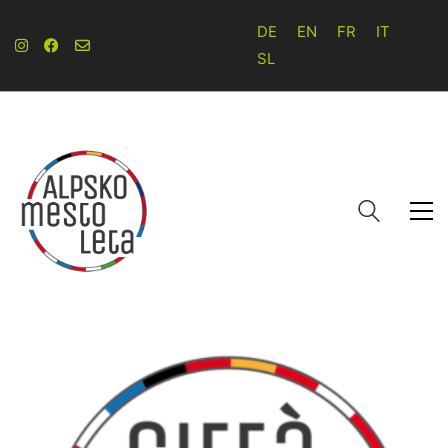
DE
EN
FR
IT
SL