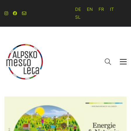
DE
EN
FR
IT
SL