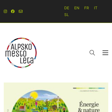
DE
EN
FR
IT
SL