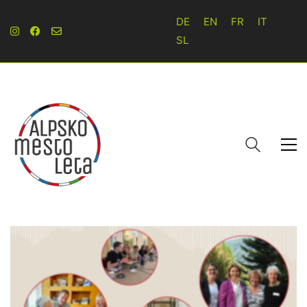
DE
EN
FR
IT
SL