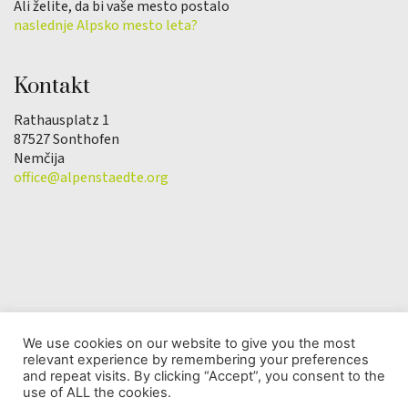
Ali želite, da bi vaše mesto postalo
naslednje Alpsko mesto leta?
Kontakt
Rathausplatz 1
87527 Sonthofen
Nemčija
office@alpenstaedte.org
We use cookies on our website to give you the most
relevant experience by remembering your preferences
© Copyright 2025 | Društvo Alpsko mesto leta |
and repeat visits. By clicking “Accept”, you consent to the
Varstvo osebnih podatkov
use of ALL the cookies.