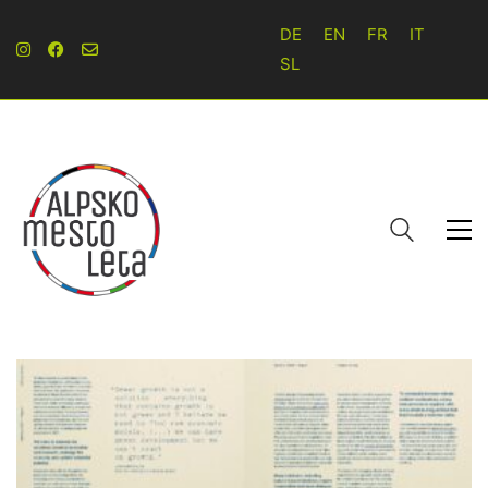
DE
EN
FR
IT
SL