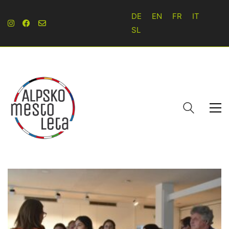
DE
EN
FR
IT
SL