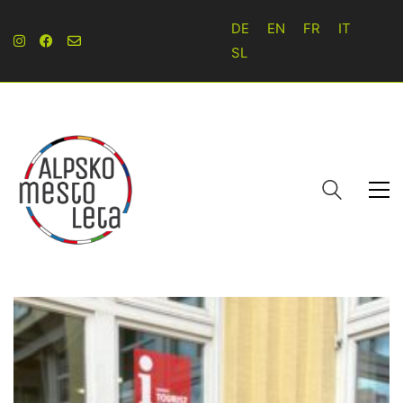
DE
EN
FR
IT
SL