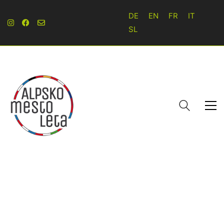
DE
EN
FR
IT
SL