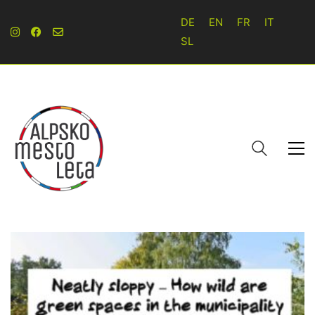
DE
EN
FR
IT
SL