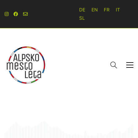
DE
EN
FR
IT
SL