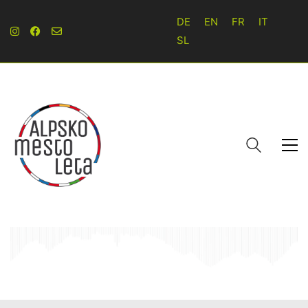
DE
EN
FR
IT
SL