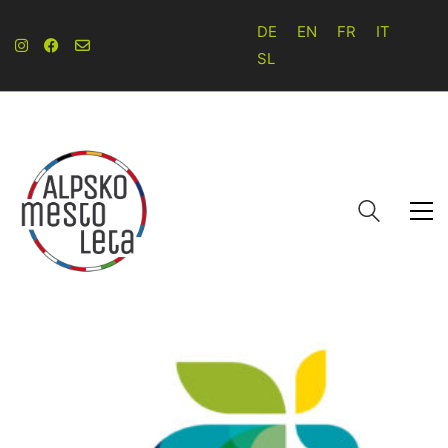
DE
EN
FR
IT
SL