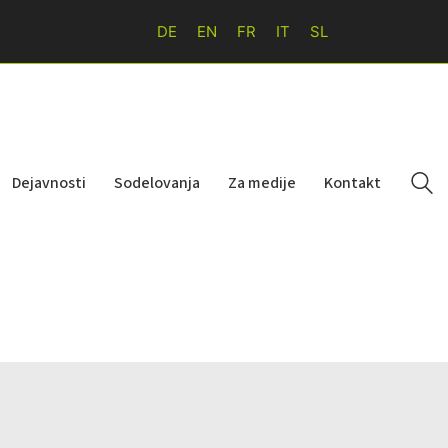
DE
EN
FR
IT
SL
Dejavnosti
Sodelovanja
Za medije
Kontakt