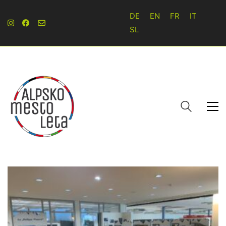
DE
EN
FR
IT
SL