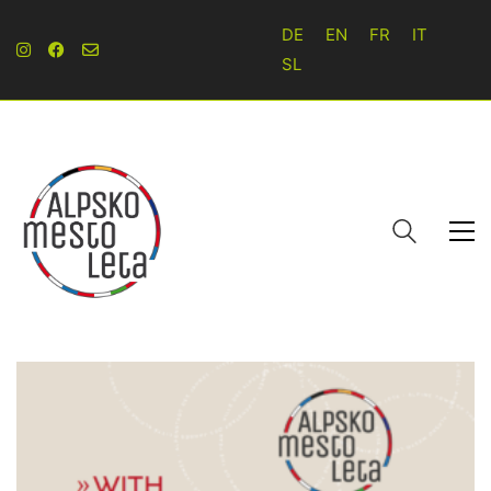
DE
EN
FR
IT
SL