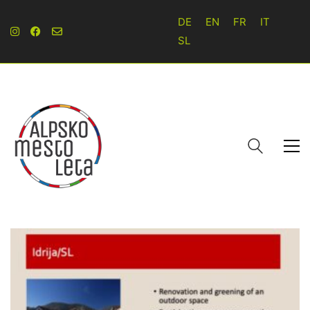
DE
EN
FR
IT
SL