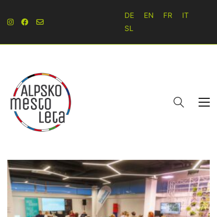
DE
EN
FR
IT
SL