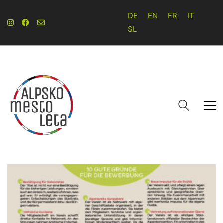
DE
EN
FR
IT
SL