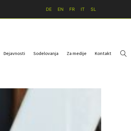
DE
EN
FR
IT
SL
Dejavnosti
Sodelovanja
Za medije
Kontakt