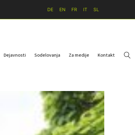
DE
EN
FR
IT
SL
Dejavnosti
Sodelovanja
Za medije
Kontakt