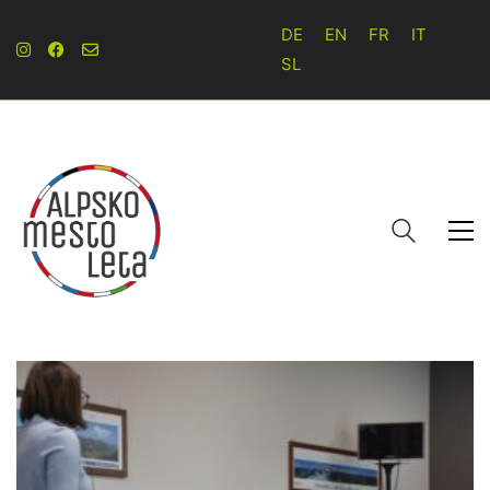
DE
EN
FR
IT
SL