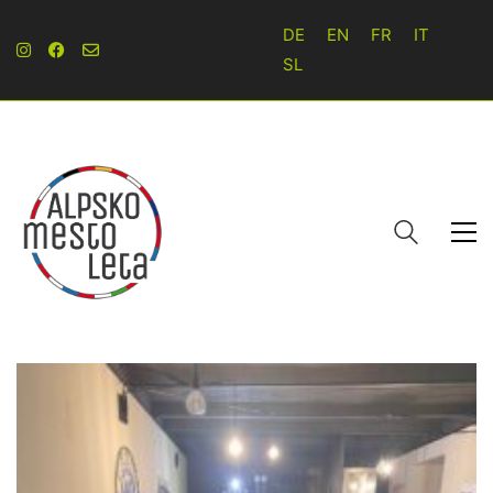
DE
EN
FR
IT
SL