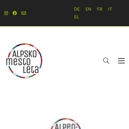
DE
EN
FR
IT
SL