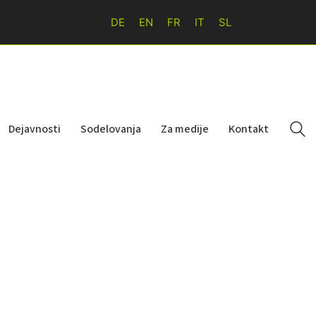
DE
EN
FR
IT
SL
Dejavnosti
Sodelovanja
Za medije
Kontakt