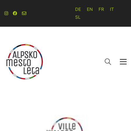
DE
EN
FR
IT
SL