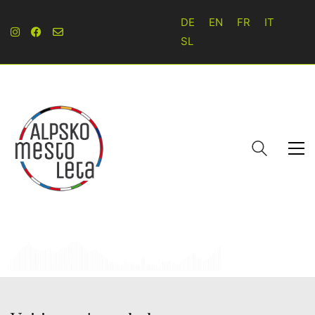
DE
EN
FR
IT
SL