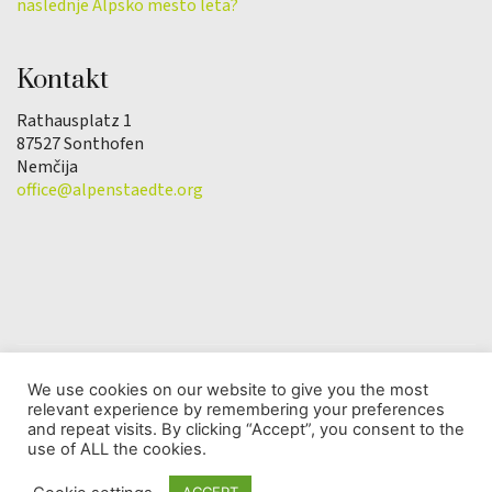
naslednje Alpsko mesto leta?
Kontakt
Rathausplatz 1
87527 Sonthofen
Nemčija
office@alpenstaedte.org
We use cookies on our website to give you the most
relevant experience by remembering your preferences
© Copyright 2025 | Društvo Alpsko mesto leta |
and repeat visits. By clicking “Accept”, you consent to the
Varstvo osebnih podatkov
use of ALL the cookies.