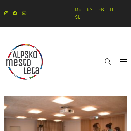
DE
EN
FR
IT
SL